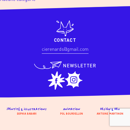
CONTACT
cierenards@gmail.com
NEWSLETTER
Identité & Illustrations
Animation
Design & Dev
Sophia Babari
Pol Bourdellon
Antoine Martinon