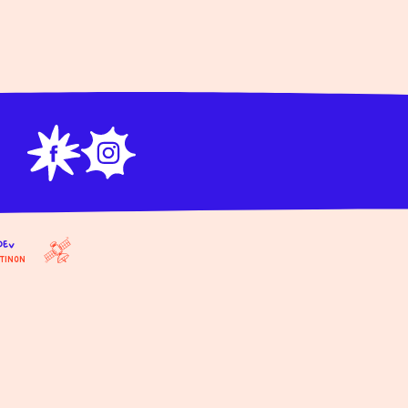
Dev
tinon