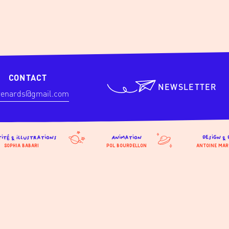
CONTACT
NEWSLETTER
renards@gmail.com
tité & Illustrations
Animation
Design & 
Sophia Babari
Pol Bourdellon
Antoine Mar